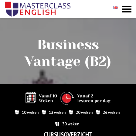
GROEPSCURSUSSEN
Business
PRIVÉ
INCOMPANY
Vantage (B2)
INSCHRIJVEN
TESTIMONIALS
CONTACT
10 weken
13 weken
20 weken
26 weken
30 weken
CURSUSOVERZICHT