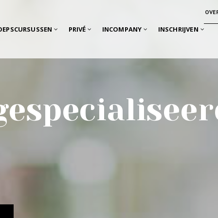
OVE
OEPSCURSUSSEN
PRIVÉ
INCOMPANY
INSCHRIJVEN
gespecialiseer