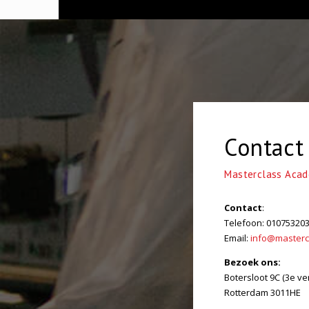
Contact
Masterclass Aca
Contact
:
Telefoon: 01075320
Email:
info@masterc
Bezoek ons:
Botersloot 9C (3e ve
Rotterdam 3011HE