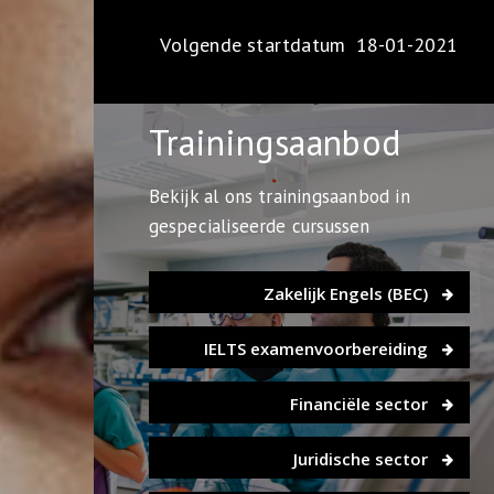
Volgende startdatum
18-01-2021
Trainingsaanbod
Bekijk al ons trainingsaanbod in
gespecialiseerde cursussen
Zakelijk Engels (BEC)
IELTS examenvoorbereiding
Financiële sector
Juridische sector