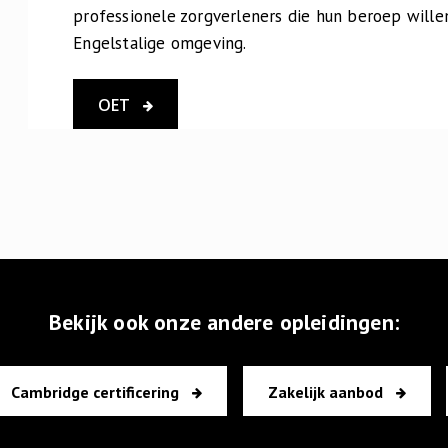
professionele zorgverleners die hun beroep wille
Engelstalige omgeving.
OET
Bekijk ook onze andere opleidingen:
Cambridge certificering
Zakelijk aanbod