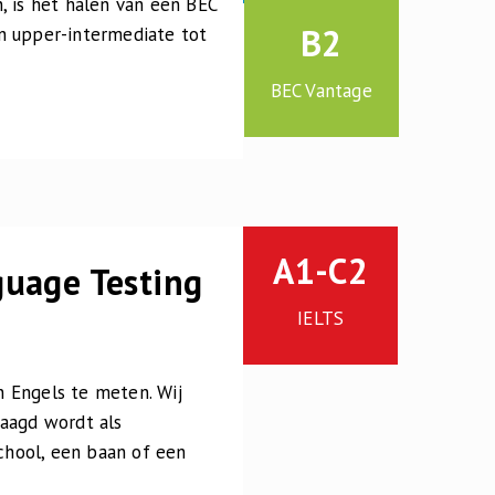
, is het halen van een BEC
B2
n upper-intermediate tot
BEC Vantage
A1-C2
guage Testing
IELTS
 Engels te meten. Wij
raagd wordt als
school, een baan of een