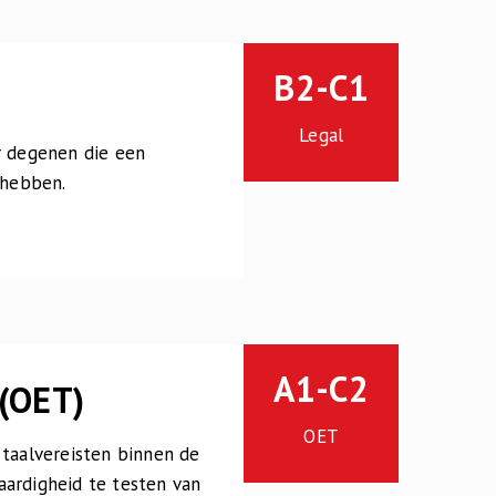
B2-C1
Legal
r degenen die een
 hebben.
A1-C2
 (OET)
OET
 taalvereisten binnen de
aardigheid te testen van