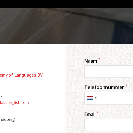
*
Naam
demy of Languages BV
*
Telefoonnummer
37
lassenglish.com
*
Email
rdieping)