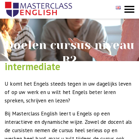
Niveau A2
GROEPSCURSUSSEN
Niveau A1
Doelen cursus niveau
PRIVÉ
Engels voor
upper-
INCOMPANY
B2
intermediate
INSCHRIJVEN
U komt het Engels steeds tegen in uw dagelijks leven
TESTIMONIALS
of op uw werk en u wilt het Engels beter leren
spreken, schrijven en lezen?
CONTACT
Bij Masterclass English leert u Engels op een
interactieve en dynamische wijze. Zowel de docent als
de cursisten nemen de cursus heel serieus op en
werken heel hard, maar u zult tijdens de cursus ook