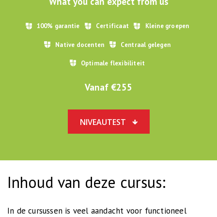
What you can expect from us
100% garantie
Certificaat
Kleine groepen
Native docenten
Centraal gelegen
Optimale flexibiliteit
Vanaf €
255
NIVEAUTEST
Inhoud van deze cursus:
In de cursussen is veel aandacht voor functioneel