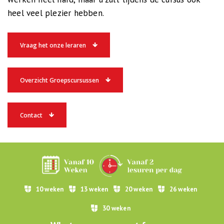
heel veel plezier hebben.
Vraag het onze leraren
Overzicht Groepscursussen
Contact
10 weken
13 weken
20 weken
26 weken
30 weken